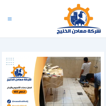
خطي
لى
لمحتوى