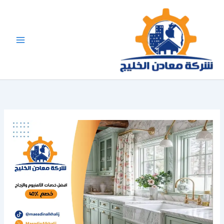
خطي
لى
لمحتوى