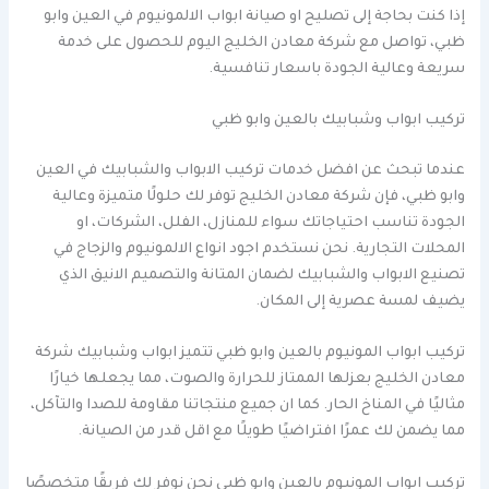
إذا كنت بحاجة إلى تصليح او صيانة ابواب الالمونيوم في العين وابو
ظبي، تواصل مع شركة معادن الخليج اليوم للحصول على خدمة
سريعة وعالية الجودة باسعار تنافسية.
تركيب ابواب وشبابيك بالعين وابو ظبي
عندما تبحث عن افضل خدمات تركيب الابواب والشبابيك في العين
وابو ظبي، فإن شركة معادن الخليج توفر لك حلولًا متميزة وعالية
الجودة تناسب احتياجاتك سواء للمنازل، الفلل، الشركات، او
المحلات التجارية. نحن نستخدم اجود انواع الالمونيوم والزجاج في
تصنيع الابواب والشبابيك لضمان المتانة والتصميم الانيق الذي
يضيف لمسة عصرية إلى المكان.
تركيب ابواب المونيوم بالعين وابو ظبي تتميز ابواب وشبابيك شركة
معادن الخليج بعزلها الممتاز للحرارة والصوت، مما يجعلها خيارًا
مثاليًا في المناخ الحار. كما ان جميع منتجاتنا مقاومة للصدا والتآكل،
مما يضمن لك عمرًا افتراضيًا طويلًا مع اقل قدر من الصيانة.
تركيب ابواب المونيوم بالعين وابو ظبي نحن نوفر لك فريقًا متخصصًا