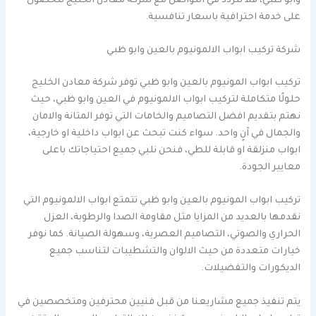
وابو ظبي، فلا تتردد في التواصل مع شركة معادن الخليج للحصول
على خدمة احترافية باسعار تنافسية.
شركة تركيب ابواب الالمونيوم بالعين وابو ظبي
تركيب ابواب المونيوم بالعين وابو ظبي توفر شركة معادن الخليج
حلولًا متكاملة لتركيب ابواب الالمونيوم في العين وابو ظبي، حيث
نهتم بتقديم افضل التصاميم والخامات التي توفر المتانة والامان
والجمال في آنٍ واحد. سواء كنت تبحث عن ابواب داخلية او خارجية،
ابواب منزلقة او قابلة للطي، فنحن نلبي جميع احتياجاتك باعلى
معايير الجودة.
تركيب ابواب المونيوم بالعين وابو ظبي تتمتع ابواب الالمونيوم التي
نقدمها بالعديد من المزايا مثل مقاومة الصدا والرطوبة، العزل
الحراري والصوتي، التصاميم العصرية، وسهولة الصيانة. كما نوفر
خيارات متعددة من حيث الالوان والتشطيبات لتناسب جميع
الديكورات والتفضيلات.
يتم تنفيذ جميع مشاريعنا من قبل فنيين محترفين ومتخصصين في