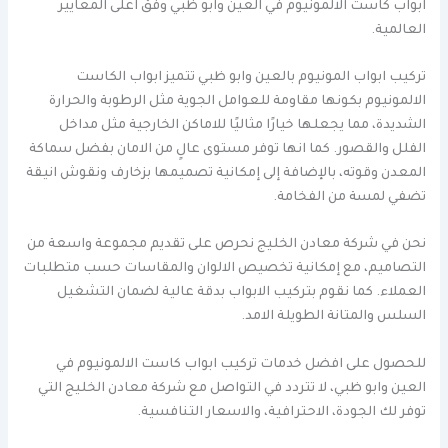
ابواب كاست الالمونيوم في العين وابو ظبي وفق اعلى المعايير
العالمية.
تركيب ابواب المونيوم بالعين وابو ظبي تتميز ابواب الكاست
الالمونيوم بكونها مقاومة للعوامل الجوية مثل الرطوبة والحرارة
الشديدة، مما يجعلها خيارًا مثاليًا للاماكن الخارجية مثل مداخل
الفلل والقصور. كما انها توفر مستوى عالٍ من الامان بفضل سماكة
المعدن وقوته، بالإضافة إلى إمكانية تصميمها بزخارف ونقوش انيقة
تضفي لمسة من الفخامة.
نحن في شركة معادن الخليج نحرص على تقديم مجموعة واسعة من
التصاميم، مع إمكانية تخصيص الالوان والمقاسات حسب متطلبات
العملاء. كما نقوم بتركيب الابواب بدقة عالية لضمان التشغيل
السلس والمتانة الطويلة الامد.
للحصول على افضل خدمات تركيب ابواب كاست الالمونيوم في
العين وابو ظبي، لا تتردد في التواصل مع شركة معادن الخليج التي
توفر لك الجودة، الاحترافية، والاسعار التنافسية.