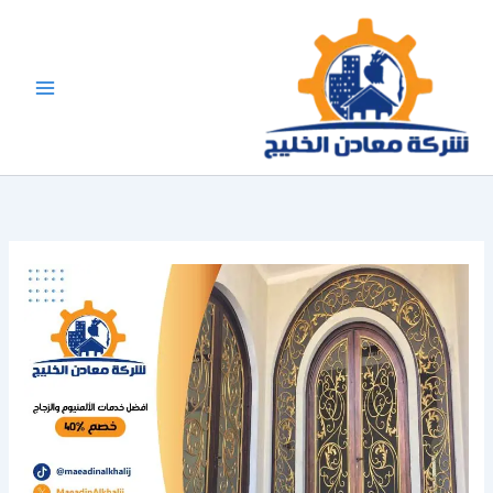
خطي
لى
لمحتوى