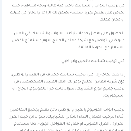
في تركيب الابواب والشبابيك باحترافية عالية ودقة متناهية، حيث
نحرص على تقديم تجربة سلسة تضمن لك الراحة والامان في منزلك
او مكان عملك.
للحصول على افضل خدمات تركيب الابواب والشبابيك في العين
وابو ظبي، تواصل مع شركة معادن الخليج اليوم واستمتع بافضل
الاسعار مع الجودة الفائقة.
فني تركيب شبابيك بالعين وابو ظبي
إذا كنت بحاجة إلى فني تركيب شبابيك محترف في العين وابو ظبي،
فإن شركة معادن الخليج توفر لك امهر الفنيين المتخصصين في
تركيب جميع انواع الشبابيك، سواء كانت من الالمونيوم، الزجاج، او
السيكوريت.
تركيب ابواب المونيوم بالعين وابو ظبي نحن نهتم بجميع التفاصيل
اثناء التركيب لضمان الاداء المثالي للشبابيك، سواء من حيث العزل
الحراري، العزل الصوتي، او مقاومة العوامل الجوية. كما نستخدم
تقنيات متقدمة في التثبيت لضمان عدم وجود اي تسريبات او