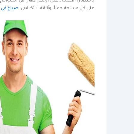
باختصار، الاعتماد على ارخص دهان في الشوامخ م
على كل مساحة جمالًا وأناقة لا تضاهى.
صباغ في ج