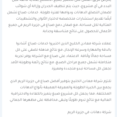
يحرص فريق العمل على تحضير جميع الأسطح بعناية فائقة قبل
البدء في أي مشروع، حيث يتم تنظيف الجدران وإزالة أي شوائب
لضمان التصاق الدهانات ودوامها لفترة طويلة. خدمات صباغ تشمل
أيضًا تقديم استشارات متخصصة لاختيار الألوان والتشطيبات
المثالية لكل مساحة، مع ضمان دمج صباغ في جزيرة الريم في جميع
الأعمال للحصول على نتائج متناسقة وجذابة.
عملاء شركة معادن الخليج الذين اختبروا خدمات صباغ أشادوا
بالدقة والمهارة وسرعة الإنجاز، مع نتائج مذهلة تضفي على كل
مساحة جمالًا وأناقة. الاعتماد على صباغ مع الشركة يوفر تجربة
متكاملة تشمل جميع مراحل الصبغ، مع نتائج رائعة وطويلة الأمد
تجعل كل مساحة تبدو متجددة ومميزة.
تلتزم شركة معادن الخليج بتوفير أفضل صباغ في جزيرة الريم الذي
يجمع بين الخبرة الطويلة والمعرفة العميقة بأنواع الدهانات
المختلفة، مما يجعل كل مشروع صبغ يتميز بالكفاءة والاحترافية
العالية مع نتائج تدوم طويلًا وتبقى محافظة على مظهرها الجمالي.
شركة دهانات في جزيرة الريم