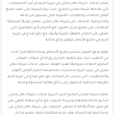
تعتبر خدمات شركة دهان منازل في جزيرة الريم من أبرز التخصصات
التي تقدمها شركة معادن الخليج، حيث تركز الشركة على تنفيذ جميع
أعمال الدهانات والطلاءات المنزلية بأعلى مستوى من الدقة
والاحترافية. الاعتماد على شركة دهان منازل يضمن توزيعًا متساويًا
للدهانات على جميع جدران المنزل، مع الالتزام بأدق التفاصيل التي
تضفي على المكان مظهرًا عصريًا وأنيقًا، مع دمج صباغ في جزيرة
الريم في جميع الأعمال لتوفير نتائج مثالية.
يقوم فريق العمل بتحضير جميع الأسطح بعناية فائقة قبل البدء
في التنفيذ، حيث يتم تنظيف الجدران وإزالة أي شوائب لضمان
التصاق الدهانات ودوامها لفترة طويلة. تشمل خدمات شركة دهان
منازل في جزيرة الريم استشارات متخصصة لاختيار أفضل الألوان
والتشطيبات التي تناسب كل مساحة، مع دمج صباغ في جزيرة الريم
بطريقة احترافية للحصول على نتائج نهائية متناسقة وجذابة.
عملاء شركة معادن الخليج الذين اختبروا خدمات شركة دهان منازل
أشادوا بالدقة والمهارة وسرعة التنفيذ، مع نتائج مذهلة تضفي على
كل منزل جمالًا وأناقة لا تضاهى. الاعتماد على شركة دهان منازل في
جزيرة الريم مع الشركة يوفر تجربة متكاملة تشمل جميع مراحل