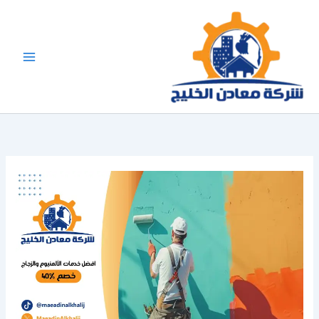
خطي
لى
لمحتوى